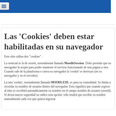
Quienes somos?
Másteres y cursos
Contacto
ted no se ha identificado. (
Acceder
)
Las 'Cookies' deben estar
habilitadas en su navegador
Este sitio utiliza dos "cookies".
La esencial es la de sesión, normalmente llamada
MoodleSession
. Debe permitir que su
navegador la acepte para poder mantener el servicio funcionando de una página a otra.
Cuando sale de la plataforma o cierra su navegador la 'cookie' se destruye (en su
navegador y en el servidor).
La otra 'cookie', normalmente llamada
MOODLEID
, es para su comodidad. Se limita a
recordar su nombre de usuario dentro del navegador. Esto significa que cuando regrese
al sitio se escribirá automáticamente su nombre en el campo nombre de usuario (userid).
Si desea mayor seguridad no utilice esta opción: sólo tendrá que escribir su nombre
manualmente cada vez que quiera ingresar.